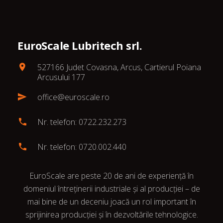
EuroScale Lubritech srl.
527166 Judet Covasna, Arcus, Cartierul Poiana
Arcusului 177
office@euroscale.ro
Nr. telefon: 0722.232.273
Nr. telefon: 0720.002.440
EuroScale are peste 20 de ani de experiență în
domeniul întreținerii industriale și al producției – de
mai bine de un deceniu joacă un rol important în
sprijinirea producției și în dezvoltările tehnologice.