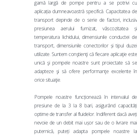
gamă largă de pompe pentru a se potrivi cu
aplicația dumneavoastră specifică. Capacitatea de
transport depinde de o serie de factori, inclusiv
presiunea aerului furnizat, vâscozitatea și
temperatura lichidului, dimensiunile conductei de
transport, dimensiunile conectorilor și tipul duzei
utilizate. Suntem conştienţi că fiecare aplicaţie este
unică şi pompele noastre sunt proiectate să se
adapteze şi să ofere performanţe excelente în
orice situaţie.
Pompele noastre funcționează în intervalul de
presiune de la 3 la 8 bari, asigurând capacități
optime de transfer al fluidelor. Indiferent dacă aveți
nevoie de un debit mai ușor sau de o livrare mai
puternică, puteți adapta pompele noastre la