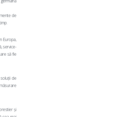
ca germană
lemente de
timp.
în Europa,
, service-
are să fie
soluții de
e măsurare
restier și
tă cea mai