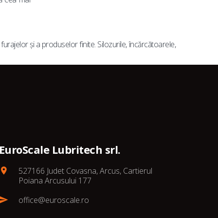
ajelor și a produselor finite. Silozurile, încărcătoarele,
EuroScale Lubritech srl.
527166 Judet Covasna, Arcus, Cartierul
Poiana Arcusului 177
office@euroscale.ro