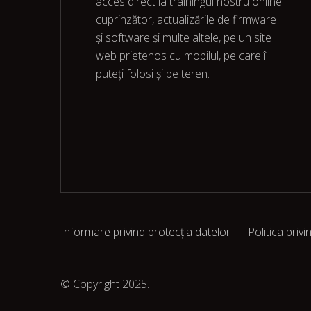
acces direct la trainingul nostru online
cuprinzător, actualizările de firmware
și software și multe altele, pe un site
web prietenos cu mobilul, pe care îl
puteți folosi și pe teren.
Informare privind protecția datelor
|
Politica privi
© Copyright 2025.