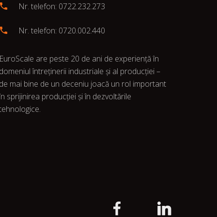
Nr. telefon: 0722.232.273
Nr. telefon: 0720.002.440
EuroScale are peste 20 de ani de experiență în
domeniul întreținerii industriale și al producției –
de mai bine de un deceniu joacă un rol important
în sprijinirea producției și în dezvoltările
tehnologice.