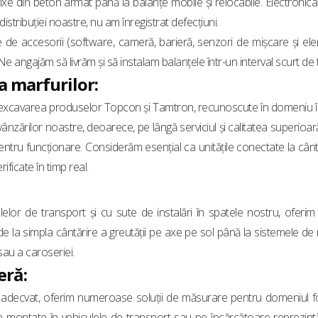
fixe din beton armat până la balanțe mobile și relocabile. Electroni
istribuției noastre, nu am înregistrat defecțiuni.
e de accesorii (software, cameră, barieră, senzori de mișcare și e
Ne angajăm să livrăm și să instalam balanțele într-un interval scurt de 
a marfurilor:
și excavarea produselor Topcon și Tamtron, recunoscute în domeniu 
ânzărilor noastre, deoarece, pe lângă serviciul și calitatea superioară
pentru funcționare. Considerăm esențial ca unitățile conectate la cânt
rificate în timp real.
r de transport și cu sute de instalări în spatele nostru, oferim 
e la simpla cântărire a greutății pe axe pe sol până la sistemele d
sau a caroseriei.
eră:
x adecvat, oferim numeroase soluții de măsurare pentru domeniul fo
e montate în vehiculele de transport sau pe încărcătoare reprezin