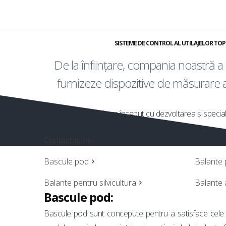
T
SISTEME DE CONTROL AL UTILAJELOR TO
De la înființare, compania noastră a
furnizeze dispozitive de măsurare a m
În primul rând, am început cu dezvoltarea și specia
Contactați-ne!
Bascule pod
Balante 
Balante pentru silvicultura
Balante 
Bascule pod:
Bascule pod sunt concepute pentru a satisface cele ma