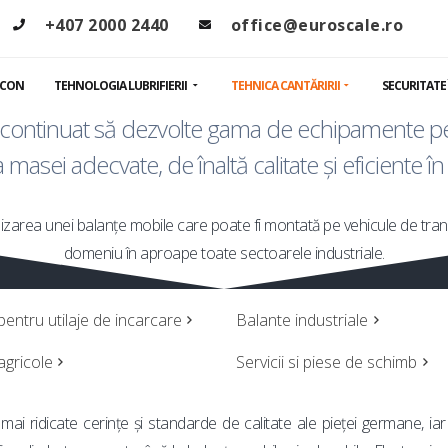
ehnica cantărir
+407 2000 2440
office@euroscale.ro
PCON
TEHNOLOGIA LUBRIFIERII
TEHNICA CANTĂRIRII
SECURITATE
 continuat să dezvolte gama de echipamente pentr
asei adecvate, de înaltă calitate și eficiente în t
lizarea unei balanțe mobile care poate fi montată pe vehicule de trans
domeniu în aproape toate sectoarele industriale.
pentru utilaje de incarcare
Balante industriale
agricole
Servicii si piese de schimb
i ridicate cerințe și standarde de calitate ale pieței germane, i