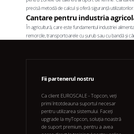
precisă metodă de calcul și oferă siguranță utilizatorilor.
Cantare pentru industria agricol
În agricultură, care este fundamentul industriei alimenta
remorcile, transportoarele cu șurub sau cu bandă și cânt
Fii partenerul nostru
Ca client EUROSCALE - Topcon, veți
primi întotdeauna suportul necesar
pentru utilizarea sistemului. Faceți
upgrade la myTopcon, soluția noastră
de suport premium, pentru a avea