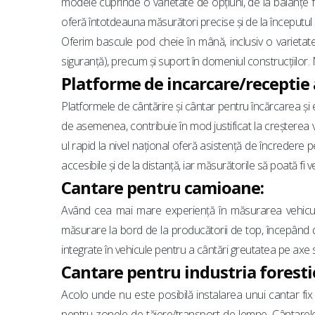
modele cuprinde o varietate de opțiuni, de la balanțe 
oferă întotdeauna măsurători precise și de la începutul d
Oferim bascule pod cheie în mână, inclusiv o varietat
siguranță), precum și suport în domeniul construcțiilor. 
Platforme de incarcare/receptie 
Platformele de cântărire și cântar pentru încărcarea 
de asemenea, contribuie în mod justificat la creșterea v
ul rapid la nivel național oferă asistență de încredere 
accesibile și de la distanță, iar măsurătorile să poată fi ve
Cantare pentru camioane:
Având cea mai mare experiență în măsurarea vehiculelo
măsurare la bord de la producătorii de top, începând d
integrate în vehicule pentru a cântări greutatea pe axe 
Cantare pentru industria foresti
Acolo unde nu este posibilă instalarea unui cantar fi
pentru zonele de tăiere/transport de lemne. Cântarel