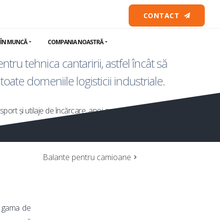
ii
CONTACT
 ÎN MUNCĂ
COMPANIA NOASTRĂ
u tehnica cantaririi, astfel încât să
oate domeniile logisticii industriale.
port și utilaje de încărcare, apoi am extins această
Balante pentru camioane
ar gama de