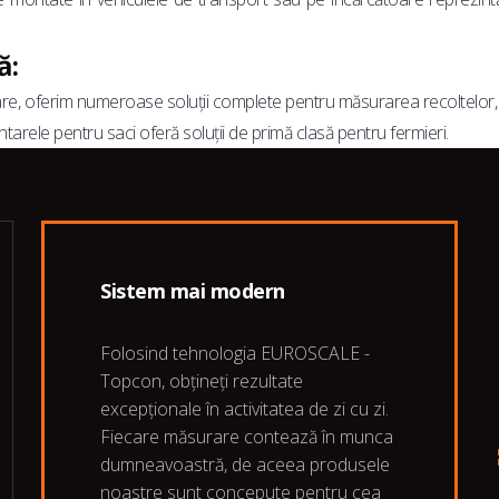
ă:
re, oferim numeroase soluții complete pentru măsurarea recoltelor, fur
arele pentru saci oferă soluții de primă clasă pentru fermieri.
Sistem mai modern
Folosind tehnologia EUROSCALE -
Topcon, obțineți rezultate
excepționale în activitatea de zi cu zi.
Fiecare măsurare contează în munca
dumneavoastră, de aceea produsele
noastre sunt concepute pentru cea