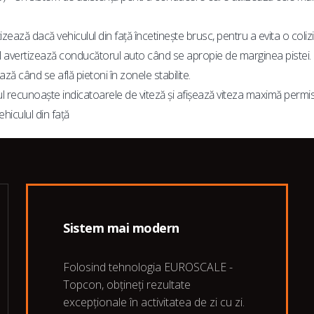
zează dacă vehiculul din față încetinește brusc, pentru a evita o coliz
ul avertizează conducătorul auto când se apropie de marginea pistei.
ză când se află pietoni în zonele stabilite.
l recunoaște indicatoarele de viteză și afișează viteza maximă permis
culul din față
Sistem mai modern
Folosind tehnologia EUROSCALE -
Topcon, obțineți rezultate
excepționale în activitatea de zi cu zi.