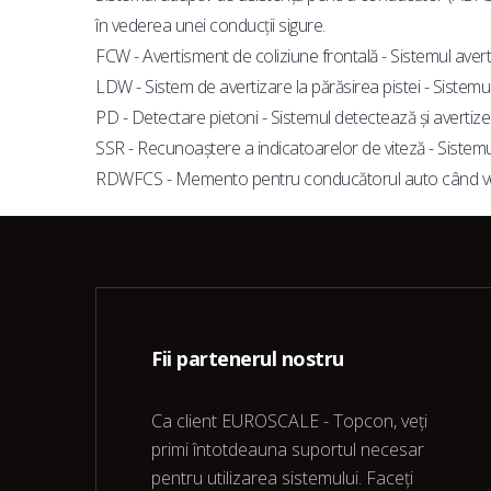
în vederea unei conducții sigure.
FCW - Avertisment de coliziune frontală - Sistemul averti
LDW - Sistem de avertizare la părăsirea pistei - Sistem
PD - Detectare pietoni - Sistemul detectează și avertizea
SSR - Recunoaștere a indicatoarelor de viteză - Sistemu
RDWFCS - Memento pentru conducătorul auto când vehi
Fii partenerul nostru
Ca client EUROSCALE - Topcon, veți
primi întotdeauna suportul necesar
pentru utilizarea sistemului. Faceți