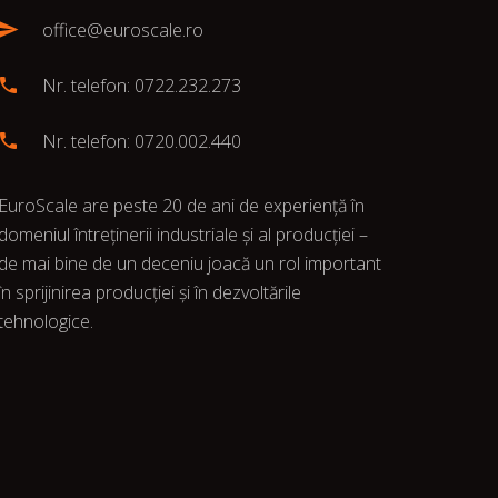
office@euroscale.ro
Nr. telefon: 0722.232.273
Nr. telefon: 0720.002.440
EuroScale are peste 20 de ani de experiență în
domeniul întreținerii industriale și al producției –
de mai bine de un deceniu joacă un rol important
în sprijinirea producției și în dezvoltările
tehnologice.