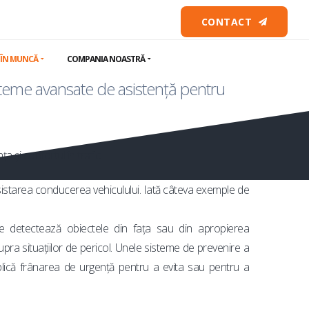
re ADAS
CONTACT
 ÎN MUNCĂ
COMPANIA NOASTRĂ
teme avansate de asistență pentru
a și confortul în trafic.
 asistarea conducerea vehiculului. Iată câteva exemple de
e detectează obiectele din fața sau din apropierea
asupra situațiilor de pericol. Unele sisteme de prevenire a
aplică frânarea de urgență pentru a evita sau pentru a