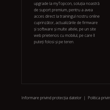
upgrade la myTopcon, soluția noastră
de suport premium, pentru a avea
acces direct la trainingul nostru online
cuprinzător, actualizările de firmware
și software și multe altele, pe un site
web prietenos cu mobilul, pe care îl
puteți folosi și pe teren.
Informare privind protecția datelor
|
Politica privi