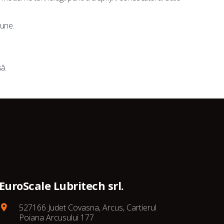
iune.
ă.
EuroScale Lubritech srl.
527166 Judet Covasna, Arcus, Cartierul
Poiana Arcusului 177