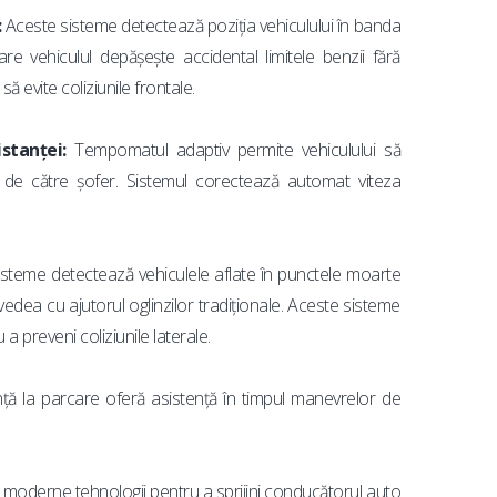
:
Aceste sisteme detectează poziția vehiculului în banda
re vehiculul depășește accidental limitele benzii fără
ă evite coliziunile frontale.
stanței:
Tempomatul adaptiv permite vehiculului să
ă de către șofer. Sistemul corectează automat viteza
isteme detectează vehiculele aflate în punctele moarte
 vedea cu ajutorul oglinzilor tradiționale. Aceste sisteme
a preveni coliziunile laterale.
ță la parcare oferă asistență în timpul manevrelor de
 moderne tehnologii pentru a sprijini conducătorul auto