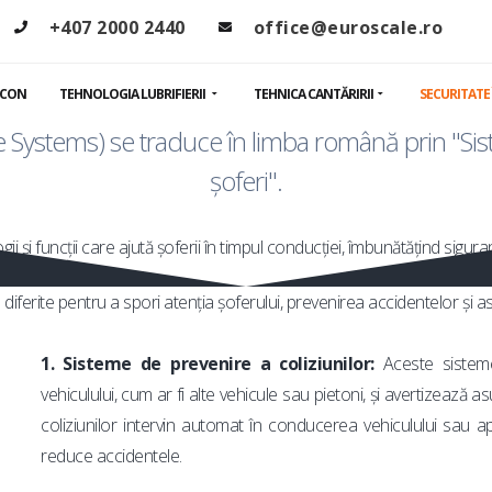
nță la conduce
+407 2000 2440
office@euroscale.ro
PCON
TEHNOLOGIA LUBRIFIERII
TEHNICA CANTĂRIRII
SECURITATE
 Systems) se traduce în limba română prin "Sis
șoferi".
i și funcții care ajută șoferii în timpul conducției, îmbunătățind siguranț
 diferite pentru a spori atenția șoferului, prevenirea accidentelor și
1. Sisteme de prevenire a coliziunilor:
Aceste sistem
vehiculului, cum ar fi alte vehicule sau pietoni, și avertizează 
coliziunilor intervin automat în conducerea vehiculului sau 
reduce accidentele.