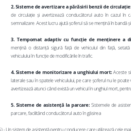
2. Sisteme de avertizare a părăsirii benzii de circulație
de circulație și avertizează conducătorul auto în cazul în ca
semnalizare. Acest lucru ajută șoferul să se mențină în bandă și s
3. Tempomat adaptiv cu funcție de menținere a di
mențină o distanță sigură față de vehiculul din față, setat
vehiculului în funcție de modificările în trafic.
4. Sisteme de monitorizare a unghiului mort:
Aceste s
laterale sau în spatele vehiculului, pe care șoferul nu le poate
avertizează atunci când există un vehicul în unghiul mort, pentru 
5. Sisteme de asistență la parcare:
Sistemele de asisten
parcare, facilitând conducătorul auto în găsirea
 - Un sistem de asistență pentru conducere care utilizează cele mai