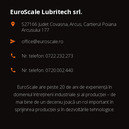
EuroScale Lubritech srl.
527166 Judet Covasna, Arcus, Cartierul Poiana
Arcusului 177
office@euroscale.ro
Nr. telefon: 0722.232.273
Nr. telefon: 0720.002.440
EuroScale are peste 20 de ani de experiență în
domeniul întreținerii industriale și al producției – de
mai bine de un deceniu joacă un rol important în
sprijinirea producției și în dezvoltările tehnologice.