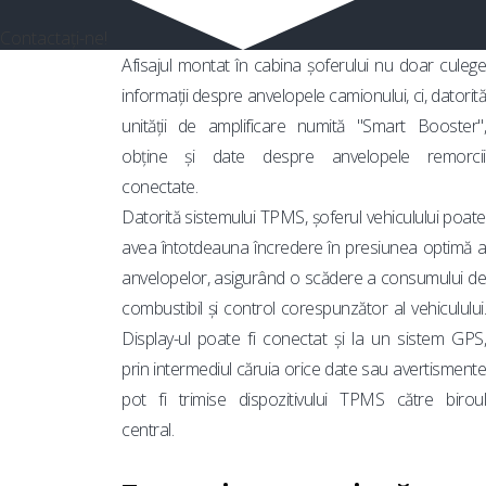
Contactați-ne!
Afisajul montat în cabina șoferului nu doar culege
informații despre anvelopele camionului, ci, datorită
unității de amplificare numită "Smart Booster",
obține și date despre anvelopele remorcii
conectate.
Datorită sistemului TPMS, șoferul vehiculului poate
avea întotdeauna încredere în presiunea optimă a
anvelopelor, asigurând o scădere a consumului de
combustibil și control corespunzător al vehiculului.
Display-ul poate fi conectat și la un sistem GPS,
prin intermediul căruia orice date sau avertismente
pot fi trimise dispozitivului TPMS către biroul
central.