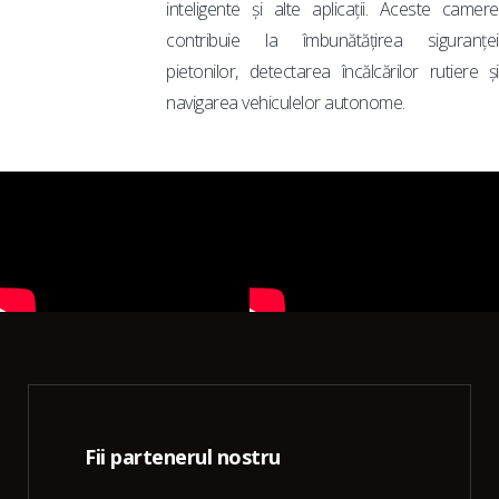
inteligente și alte aplicații. Aceste camere
contribuie la îmbunătățirea siguranței
pietonilor, detectarea încălcărilor rutiere și
navigarea vehiculelor autonome.
Fii partenerul nostru