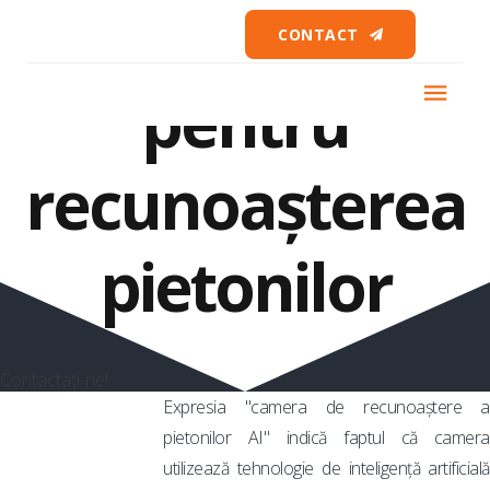
Cameră AI
CONTACT
pentru
recunoașterea
pietonilor
Contactați-ne!
Expresia "camera de recunoaștere a
pietonilor AI" indică faptul că camera
utilizează tehnologie de inteligență artificială