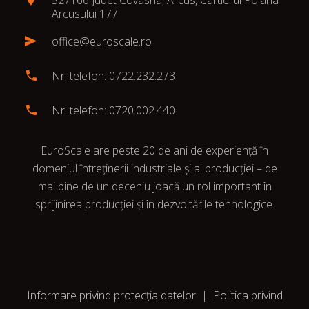
527166 Judet Covasna, Arcus, Cartierul Poiana
Arcusului 177
office@euroscale.ro
Nr. telefon: 0722.232.273
Nr. telefon: 0720.002.440
EuroScale are peste 20 de ani de experiență în
domeniul întreținerii industriale și al producției – de
mai bine de un deceniu joacă un rol important în
sprijinirea producției și în dezvoltările tehnologice.
Informare privind protecția datelor
|
Politica privind