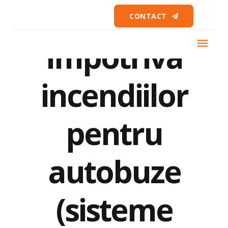
Protecția
CONTACT
împotriva
incendiilor
pentru
autobuze
(sisteme