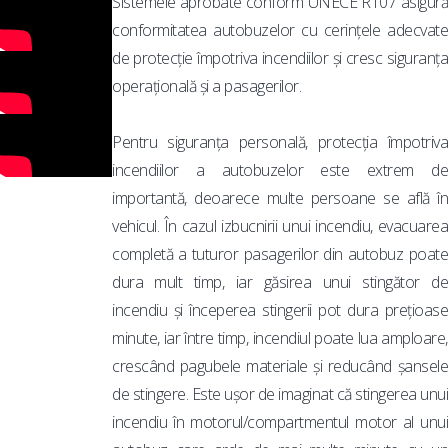
Sistemele aprobate conform UNECE R107 asigură
conformitatea autobuzelor cu cerințele adecvate
de protecție împotriva incendiilor și cresc siguranța
operațională și a pasagerilor.
Pentru siguranța personală, protecția împotriva
incendiilor a autobuzelor este extrem de
importantă, deoarece multe persoane se află în
vehicul. În cazul izbucnirii unui incendiu, evacuarea
completă a tuturor pasagerilor din autobuz poate
dura mult timp, iar găsirea unui stingător de
incendiu și începerea stingerii pot dura prețioase
minute, iar între timp, incendiul poate lua amploare,
crescând pagubele materiale și reducând șansele
de stingere. Este ușor de imaginat că stingerea unui
incendiu în motorul/compartmentul motor al unui