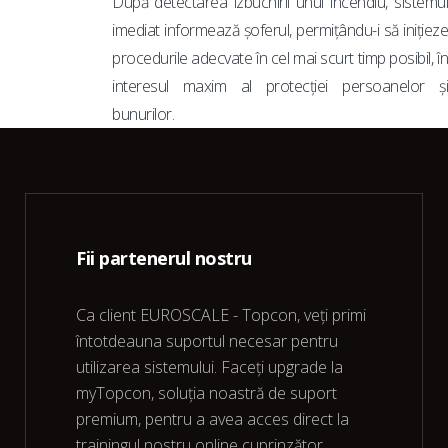
După detectarea izbucnirii unui incendiu, sistemul
imediat informează șoferul, permițându-i să inițieze
procedurile adecvate în cel mai scurt timp posibil, în
interesul maxim al protecției persoanelor și
bunurilor.
Fii partenerul nostru
Ca client EUROSCALE - Topcon, veți primi
întotdeauna suportul necesar pentru
utilizarea sistemului. Faceți upgrade la
myTopcon, soluția noastră de suport
premium, pentru a avea acces direct la
trainingul nostru online cuprinzător,