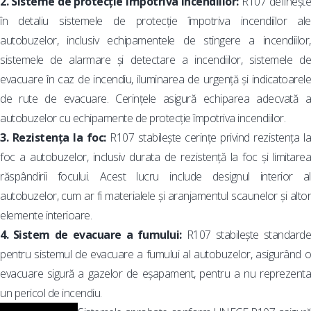
2. Sisteme de protecție împotriva incendiilor:
R107 defineșt
în detaliu sistemele de protecție împotriva incendiilor ale
autobuzelor, inclusiv echipamentele de stingere a incendiilor,
sistemele de alarmare și detectare a incendiilor, sistemele de
evacuare în caz de incendiu, iluminarea de urgență și indicatoarele
de rute de evacuare. Cerințele asigură echiparea adecvată a
autobuzelor cu echipamente de protecție împotriva incendiilor.
3. Rezistența la foc:
R107 stabilește cerințe privind rezistența l
foc a autobuzelor, inclusiv durata de rezistență la foc și limitarea
răspândirii focului. Acest lucru include designul interior al
autobuzelor, cum ar fi materialele și aranjamentul scaunelor și altor
elemente interioare.
4. Sistem de evacuare a fumului:
R107 stabilește standarde
pentru sistemul de evacuare a fumului al autobuzelor, asigurând o
evacuare sigură a gazelor de eșapament, pentru a nu reprezenta
un pericol de incendiu.