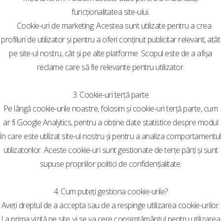
funcționalitatea site-ului.
Cookie-uri de marketing: Acestea sunt utilizate pentru a crea
profiluri de utilizator și pentru a oferi conținut publicitar relevant, atât
pe site-ul nostru, cât și pe alte platforme. Scopul este de a afișa
reclame care să fie relevante pentru utilizator.
3. Cookie-uri terță parte
Pe lângă cookie-urile noastre, folosim și cookie-uri terță parte, cum
ar fi Google Analytics, pentru a obține date statistice despre modul
în care este utilizat site-ul nostru și pentru a analiza comportamentul
utilizatorilor. Aceste cookie-uri sunt gestionate de terțe părți și sunt
supuse propriilor politici de confidențialitate.
4. Cum puteți gestiona cookie-urile?
Aveți dreptul de a accepta sau de a respinge utilizarea cookie-urilor.
La prima vizită pe site, vi se va cere consimțământul pentru utilizarea