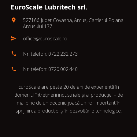
EuroScale Lubritech srl.
527166 Judet Covasna, Arcus, Cartierul Poiana
Arcusului 177
office@euroscale.ro
Nr. telefon: 0722.232.273
Nr. telefon: 0720.002.440
EuroScale are peste 20 de ani de experiență în
domeniul întreținerii industriale și al producției – de
mai bine de un deceniu joacă un rol important în
sprijinirea producției și în dezvoltările tehnologice.