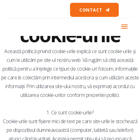
Politica privind
CONTACT
cookie-urile
Această politică privind cookie-urile explică ce sunt cookie-urile și
cum le utilizăm pe site-ul nostru web. Vă rugăm să citiți această
politică pentru a înțelege ce tipuri de cookie-uri folosim, informațiile
pe care le colectăm prin intermediul acestora și cum utilizăm aceste
informații. Prin utilizarea site-ului nostru, vă exprimați acordul cu
utilizarea cookie-urilor conform prezentei politici.
1. Ce sunt cookie-urile?
Cookie-urile sunt fișiere mici de text pe care site-urile le stochează
pe dispozitivul dumneavoastră (computer, tabletă sau telefon)
atunci când le vizitați. Acestea permit site-ului să recunoască