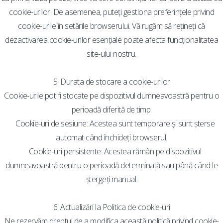
cookie-urilor. De asemenea, puteți gestiona preferințele privind
cookie-urile în setările browserului. Vă rugăm să rețineți că
dezactivarea cookie-urilor esențiale poate afecta funcționalitatea
site-ului nostru.
5. Durata de stocare a cookie-urilor
Cookie-urile pot fi stocate pe dispozitivul dumneavoastră pentru o
perioadă diferită de timp:
Cookie-uri de sesiune: Acestea sunt temporare și sunt șterse
automat când închideți browserul.
Cookie-uri persistente: Acestea rămân pe dispozitivul
dumneavoastră pentru o perioadă determinată sau până când le
ștergeți manual.
6. Actualizări la Politica de cookie-uri
Ne rezervăm dreptul de a modifica această politică privind cookie-