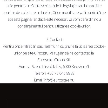
urile pentru a reflecta schimbările în legislație sau în practicile
noastre de colectare a datelor. Orice modificare va fi publicată pe
această pagină, iar dacă este necesar, vă vom cere din nou
consimțământul pentru utilizarea cookie-urilor.
7. Contact
Pentru orice întrebări sau nelămuriri cu privire la utilizarea cookie-
urilor pe site-ul nostru, vă rugăm să ne contactați la:
Euroscale Group Kft.
Adresa: Szent László krt. 5., 6000 Kecskemét
Telefon: +36 70 640 8888
Email:
info@euroscale.hu