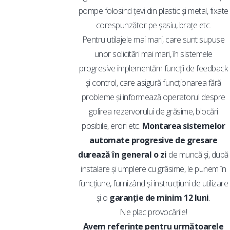
pompe folosind țevi din plastic și metal, fixate
corespunzător pe șasiu, brațe etc.
Pentru utilajele mai mari, care sunt supuse
unor solicitări mai mari, în sistemele
progresive implementăm funcții de feedback
și control, care asigură funcționarea fără
probleme și informează operatorul despre
golirea rezervorului de grăsime, blocări
posibile, erori etc.
Montarea sistemelor
automate progresive de gresare
durează în general o zi
de muncă și, după
instalare și umplere cu grăsime, le punem în
funcțiune, furnizând și instrucțiuni de utilizare
și o
garanție de minim 12 luni
.
Ne plac provocările!
Avem referințe pentru următoarele