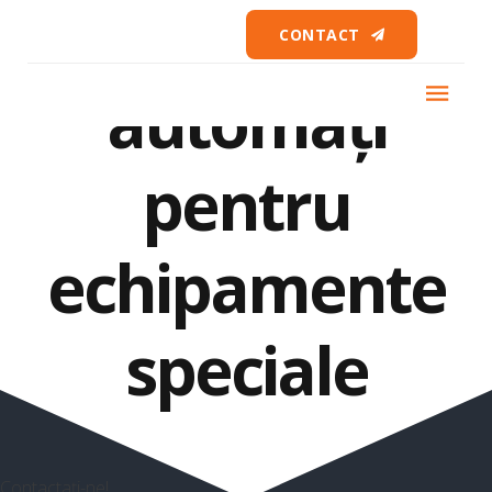
Lubrifianți
CONTACT
automați
pentru
echipamente
speciale
Contactați-ne!