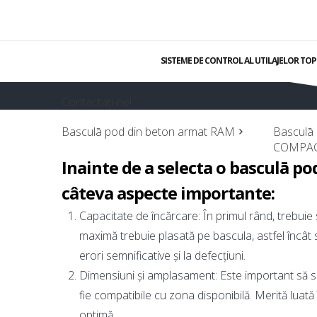
SISTEME DE CONTROL AL UTILAJELOR TO
Contactați-ne!
Basculā pod din beton armat RAM
Basculā 
COMPA
Inainte de a selecta o basculā po
câteva aspecte importante:
Capacitate de încărcare: În primul rând, trebuie
maximă trebuie plasată pe bascula, astfel încât
erori semnificative și la defecțiuni.
Dimensiuni și amplasament: Este important să se
fie compatibile cu zona disponibilă. Merită luată
optimă.