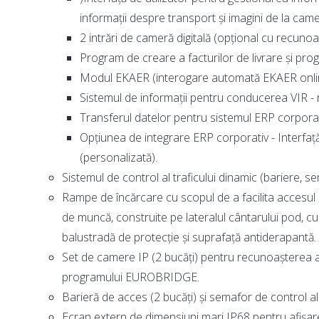
informații despre transport și imagini de la came
2 intrări de cameră digitală (opțional cu recuno
Program de creare a facturilor de livrare și pr
Modul EKAER (interogare automată EKAER onlin
Sistemul de informații pentru conducerea VIR -
Transferul datelor pentru sistemul ERP corporat
Opțiunea de integrare ERP corporativ - Interfață
(personalizată).
Sistemul de control al traficului dinamic (bariere, 
Rampe de încărcare cu scopul de a facilita accesul și
de muncă, construite pe lateralul cântarului pod, 
balustradă de protecție și suprafață antiderapantă.
Set de camere IP (2 bucăți) pentru recunoașterea 
programului EUROBRIDGE.
Barieră de acces (2 bucăți) și semafor de control al t
Ecran extern de dimensiuni mari IP68 pentru afișare