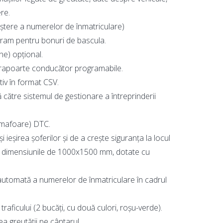
re.
aștere a numerelor de înmatriculare)
ogram pentru bonuri de bascula.
e) opțional.
 rapoarte conducător programabile.
iv în format CSV.
 către sistemul de gestionare a întreprinderii
semafoare) DTC.
 ieșirea șoferilor și de a crește siguranța la locul
cu dimensiunile de 1000x1500 mm, dotate cu
automată a numerelor de înmatriculare în cadrul
raficului (2 bucăți, cu două culori, roșu-verde).
a greutății pe cântarul.