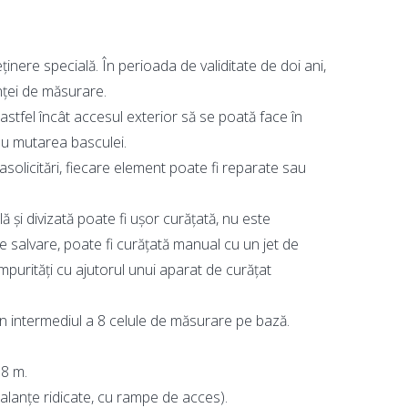
nere specială. În perioada de validitate de doi ani,
anței de măsurare.
tfel încât accesul exterior să se poată face în
u mutarea basculei.
solicitări, fiecare element poate fi reparate sau
ă și divizată poate fi ușor curățată, nu este
e salvare, poate fi curățată manual cu un jet de
purități cu ajutorul unui aparat de curățat
n intermediul a 8 celule de măsurare pe bază.
18 m.
balanțe ridicate, cu rampe de acces).