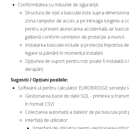
Conformitatea cu măsurile de siguranță:
Structura de oțel a basculei este supra-dimensiona
zona rampelor de acces și pe întreaga lungime a cor
pentru a preveni alunecarea accidentală, iar bascula
galbenă conform cerințelor de protecție a muncii.
Instalarea basculei include și protecția împotriva 
legare la pământ în momentul instalării.
Opțiunea de suport pentru roți: poate fi instalată o
derapării.
Sugestii / Opțiuni posibile:
Software-ul pentru calculator EUROBRIDGE servește la
Gestionarea bazei de date SQL - primirea și transmi
în format CSV)
Colectarea automată a datelor de pe bascula pod 
Interfață de utilizator:
)Interfață de utilizator pentru gestionarea infor