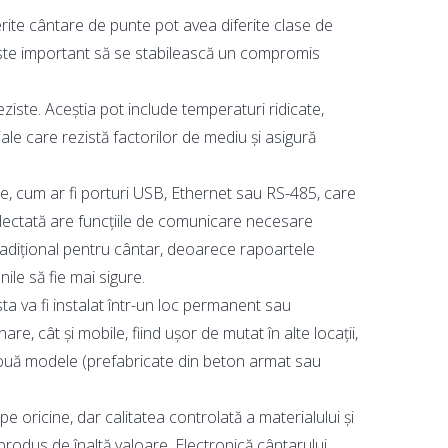
erite cântare de punte pot avea diferite clase de
a este important să se stabilească un compromis
ziste. Aceștia pot include temperaturi ridicate,
ale care rezistă factorilor de mediu și asigură
, cum ar fi porturi USB, Ethernet sau RS-485, care
lectată are funcțiile de comunicare necesare
tradițional pentru cântar, deoarece rapoartele
ile să fie mai sigure.
a va fi instalat într-un loc permanent sau
e, cât și mobile, fiind ușor de mutat în alte locații,
e două modele (prefabricate din beton armat sau
pe oricine, dar calitatea controlată a materialului și
produs de înaltă valoare. Electronică cântarului