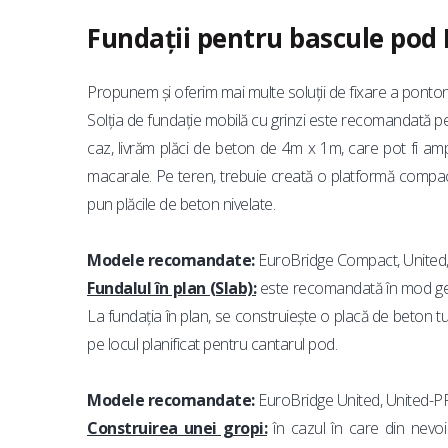
Fundații pentru bascule pod
Propunem și oferim mai multe soluții de fixare a ponton
Solția de fundație mobilă cu grinzi este recomandată pen
caz, livrăm plăci de beton de 4m x 1m, care pot fi am
macarale. Pe teren, trebuie creată o platformă compa
pun plăcile de beton nivelate.
Modele recomandate:
EuroBridge Compact, United
Fundalul în plan (Slab):
este recomandată în mod gener
La fundația în plan, se construiește o placă de beton tu
pe locul planificat pentru cantarul pod.
Modele recomandate:
EuroBridge United, United-
Construirea unei gropi:
în cazul în care din nevoi 