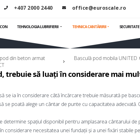
Basculā pod
+407 2000 2440
office@euroscale.ro
PCON
TEHNOLOGIA LUBRIFIERII
TEHNICA CANTĂRIRII
SECURITATE
pod din beton armat
Basculā pod mobila UNITED
CT
d, trebuie să luați în considerare mai mu
 să se ia în considerare câtă încărcare trebuie măsurată pe basc
 să se poată alege un cântar de punte cu capacitatea adecvată. O
 determine spațiul disponibil pentru amplasarea cântarului de p
 în considerare necesitatea unei fundații și a unei fixări stabile