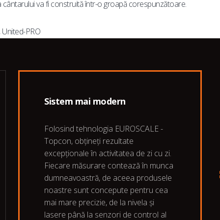
ra cântarului va fi construită într-o groapă corespunzătoare.
, United-PRO
Sistem mai modern
Folosind tehnologia EUROSCALE -
Topcon, obțineți rezultate
excepționale în activitatea de zi cu zi.
Fiecare măsurare contează în munca
dumneavoastră, de aceea produsele
noastre sunt concepute pentru cea
mai mare precizie, de la nivela și
lasere până la senzori de control al