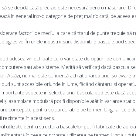
buie să se decidă câtă precizie este necesară pentru măsurare. Dif
drează în general într-o categorie de preț mai ridicată, de acee
iderare factorii de mediu la care cântarul de punte trebuie să re
 agresive. În unele industrii, sunt disponibile bascule pod speci
d adesea vin echipate cu o varietate de opțiuni de comunicare
omputere sau alte sisteme. Merită să verificați dacă bascula se
lor. Astăzi, nu mai este suficientă achiziționarea unui software 
cloud sunt accesibile oriunde în lume, făcând cântarul și operațiun
 importante aspecte în selecția unui bascula pod este dacă acest
și asamblare modulară pot fi disponibile atât în variante stationar
ă sunt concepute pentru soluții durabile pe termen lung, iar cel
i rezistente în acest sens.
onul utilizate pentru structura basculelor pot fi fabricate de aproa
plimentară în ceea ce privește utilizarea pe termen lung a unui 