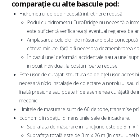
comparație cu alte bascule pod:
Hidrometrul de pod necesită întreținere redusă
Podul cu hidrometru EuroBridge nu necesită o întreți
este suficientă verificarea și eventual reglarea bal
Amplasarea celulelor de măsurare este concepută as
câteva minute, fără a fi necesară dezmembrarea sa
În cazul unei deformări accidentale sau a unei supra
înlocuit individual, la costuri foarte reduse.
Este ușor de curățat: structura sa de oțel ușor accesibil
necesară nicio instalație de colectare a noroiului sau d
înaltă presiune sau poate fi de asemenea curățată de im
mecanic.
Limitele de măsurare sunt de 60 de tone, transmise pri
Economic în spațiu: dimensiunile sale de încadrare.
Suprafața de măsurare în funcțiune este de 3 m x 
Suprafața totală este de 3 m x 26 m (în cazul unei 