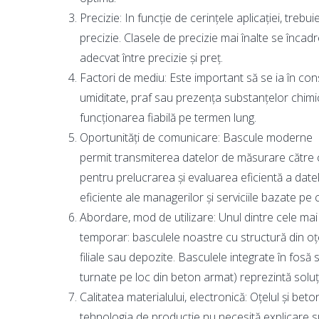
Precizie: In funcție de cerințele aplicației, tre
precizie. Clasele de precizie mai înalte se înca
adecvat între precizie și preț.
Factori de mediu: Este important să se ia în cons
umiditate, praf sau prezența substanțelor chimice
funcționarea fiabilă pe termen lung.
Oportunități de comunicare: Bascule moderne po
permit transmiterea datelor de măsurare către c
pentru prelucrarea și evaluarea eficientă a date
eficiente ale managerilor și serviciile bazate pe 
Abordare, mod de utilizare: Unul dintre cele mai
temporar: basculele noastre cu structură din oțel 
filiale sau depozite. Basculele integrate în fos
turnate pe loc din beton armat) reprezintă soluți
Calitatea materialului, electronică: Oțelul și bet
tehnologia de producție nu necesită explicare su