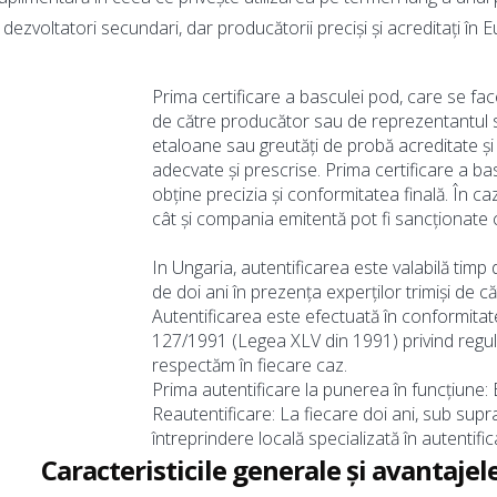
dezvoltatori secundari, dar producătorii preciși și acreditați în Eu
Prima certificare a basculei pod, care se fac
de către producător sau de reprezentantul său
etaloane sau greutăți de probă acreditate ș
adecvate și prescrise. Prima certificare a bas
obține precizia și conformitatea finală. În cazu
cât și compania emitentă pot fi sancționate 
In Ungaria, autentificarea este valabilă timp 
de doi ani în prezența experților trimiși de că
Autentificarea este efectuată în conformitate 
127/1991 (Legea XLV din 1991) privind regul
respectăm în fiecare caz.
Prima autentificare la punerea în funcțiune:
Reautentificare: La fiecare doi ani, sub supr
întreprindere locală specializată în autentif
Caracteristicile generale și avantajel