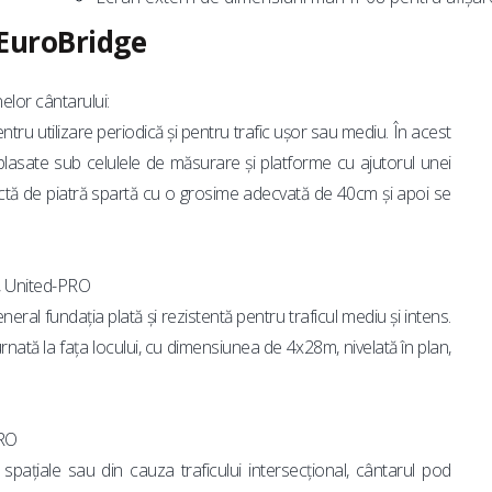
 EuroBridge
elor cântarului:
tru utilizare periodică și pentru trafic ușor sau mediu. În acest
plasate sub celulele de măsurare și platforme cu ajutorul unei
ctă de piatră spartă cu o grosime adecvată de 40cm și apoi se
, United-PRO
al fundația plată și rezistentă pentru traficul mediu și intens.
rnată la fața locului, cu dimensiunea de 4x28m, nivelată în plan,
PRO
spațiale sau din cauza traficului intersecțional, cântarul pod