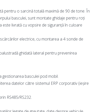
tă pentru o sarcină totală maximă de 90 de tone. În
pului basculei, sunt montate ghidaje pentru roți
 este livrată cu vopsire de siguranță în culoare
descărcărilor electrice, cu montarea a 4 sonde de
 balustradă ghidată lateral pentru prevenirea
 gestionarea basculei pod mobil.
terea datelor către sistemul ERP corporativ (ieșire
prin RS485/RS232.
mațiilor legate de greutate, date despre vehicule,