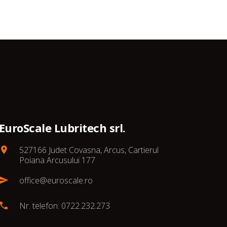
EuroScale Lubritech srl.
527166 Judet Covasna, Arcus, Cartierul
Poiana Arcusului 177
office@euroscale.ro
Nr. telefon: 0722.232.273