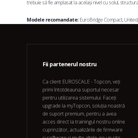
trebuie să fie amplasat la același nivel cu solul, structu
Modele recomandate:
EuroBridge Compact, United
Fii partenerul nostru
Ca client EUROSCALE - Topcon, veți
primi întotdeauna suportul necesar
pentru utilizarea sistemului. Faceți
upgrade la myTopcon, soluția noastră
de suport premium, pentru a avea
acces direct la trainingul nostru online
cuprinzător, actualizările de firmware
și software și multe altele, pe un site