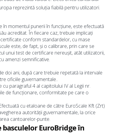
ropa reprezintă soluția fiabilă pentru utilizatori.
e în momentul punerii în funcțiune, este efectuată
 acreditat. În fiecare caz, trebuie implicați
i certificate conform standardelor, cu mase
cule este, de fapt, și o calibrare, prin care se
l unui test de certificare nereușit, atât utilizatorii,
cu amenzi semnificative.
de doi ani, după care trebuie repetată la intervale
tre oficiile guvernamentale..
cu paragraful 4 al capitolului IV al Legii nr.
ile de funcționare, conformitate pe care o
 Efectuată cu etaloane de către EuroScale Kft (Zrt)
avegherea autorității guvernamentale, la orice
icarea cantoarelor-punte.
e basculelor EuroBridge în